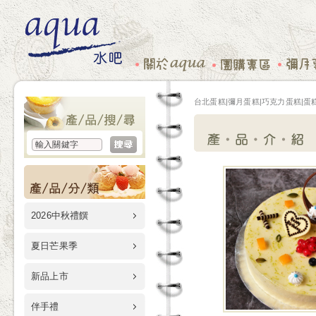
台北蛋糕|彌月蛋糕|巧克力蛋糕|蛋糕
2026中秋禮饌
夏日芒果季
新品上市
伴手禮