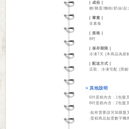
| 成份 |
糖/雞蛋/麵粉/奶油/
| 葷素 |
非素食
| 規格 |
8吋
| 保存期限 |
冷凍7天 (本商品為
| 配送方式 |
店取、冷凍宅配 (黑
>
其他說明
6吋蛋糕內含：1包盤叉
8吋蛋糕內含：2包盤叉
‧如有需要請另加購盤
‧蛋糕商品如需數字蠟