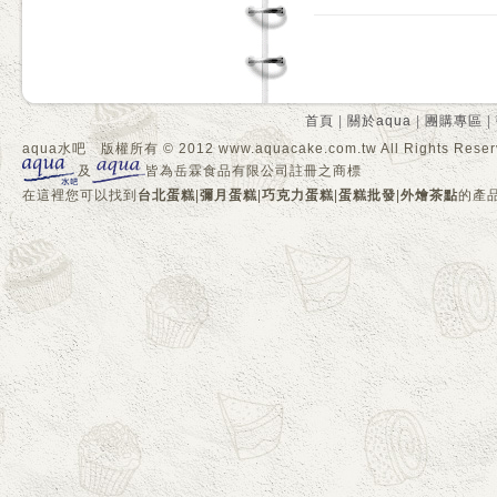
首頁
|
關於aqua
|
團購專區
|
aqua水吧 版權所有 © 2012 www.aquacake.com.tw All Rights Reser
及
皆為岳霖食品有限公司註冊之商標
在這裡您可以找到
台北蛋糕
|
彌月蛋糕
|
巧克力蛋糕
|
蛋糕批發
|
外燴茶點
的產