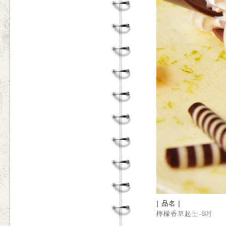
| 品名 |
檸檬香草起士-8吋