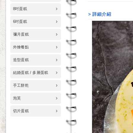
8吋蛋糕
>
詳細介紹
6吋蛋糕
彌月蛋糕
外燴餐點
造型蛋糕
結婚蛋糕 / 多層蛋糕
手工餅乾
泡芙
切片蛋糕