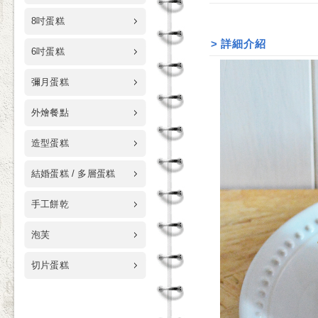
8吋蛋糕
>
詳細介紹
6吋蛋糕
彌月蛋糕
外燴餐點
造型蛋糕
結婚蛋糕 / 多層蛋糕
手工餅乾
泡芙
切片蛋糕