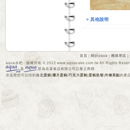
>
其他說明
首頁
|
關於aqua
|
團購專區
|
aqua水吧 版權所有 © 2012 www.aquacake.com.tw All Rights Reser
及
皆為岳霖食品有限公司註冊之商標
在這裡您可以找到
台北蛋糕
|
彌月蛋糕
|
巧克力蛋糕
|
蛋糕批發
|
外燴茶點
的產