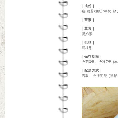
| 成份 |
糖/雞蛋/麵粉/牛奶/
| 葷素 |
| 葷素 |
蛋奶素
| 規格 |
圓柱形
| 保存期限 |
冷藏3天、冷凍7天 
| 配送方式 |
店取、冷凍宅配 (黑