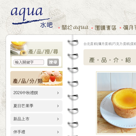
台北蛋糕|彌月蛋糕|巧克力蛋糕|蛋糕
2026中秋禮饌
夏日芒果季
新品上市
伴手禮