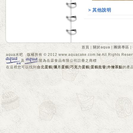
>
其他說明
首頁
|
關於aqua
|
團購專區
|
aqua水吧 版權所有 © 2012 www.aquacake.com.tw All Rights Reser
及
皆為岳霖食品有限公司註冊之商標
在這裡您可以找到
台北蛋糕
|
彌月蛋糕
|
巧克力蛋糕
|
蛋糕批發
|
外燴茶點
的產