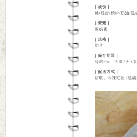
| 成份 |
糖/雞蛋/麵粉/奶油/黑
| 葷素 |
蛋奶素
| 規格 |
切片
| 保存期限 |
冷藏3天、冷凍7天 
| 配送方式 |
店取、冷凍宅配 (黑