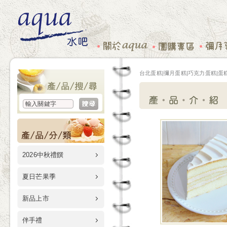
台北蛋糕|彌月蛋糕|巧克力蛋糕|蛋糕
2026中秋禮饌
夏日芒果季
新品上市
伴手禮