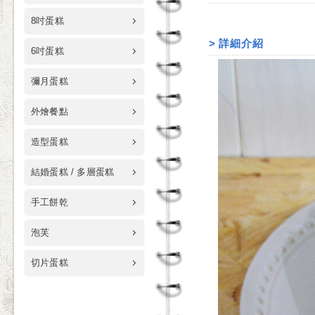
8吋蛋糕
>
詳細介紹
6吋蛋糕
彌月蛋糕
外燴餐點
造型蛋糕
結婚蛋糕 / 多層蛋糕
手工餅乾
泡芙
切片蛋糕