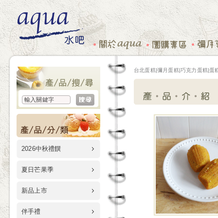
台北蛋糕|彌月蛋糕|巧克力蛋糕|蛋糕
2026中秋禮饌
夏日芒果季
新品上市
伴手禮