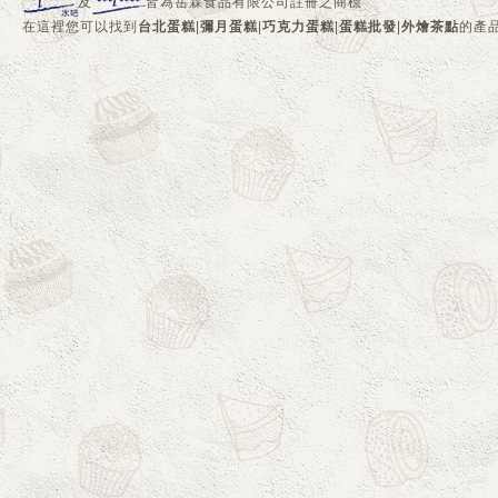
及
皆為岳霖食品有限公司註冊之商標
在這裡您可以找到
台北蛋糕
|
彌月蛋糕
|
巧克力蛋糕
|
蛋糕批發
|
外燴茶點
的產