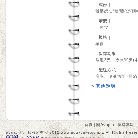
| 成份 |
發酵奶油/糖/鹽/蛋/
| 葷素 |
非素食
| 規格 |
單個
| 保存期限 |
常溫3天、冷凍30天
| 配送方式 |
店取、冷凍宅配 (黑
>
其他說明
首頁
|
關於aqua
|
團購專區
|
aqua水吧 版權所有 © 2012 www.aquacake.com.tw All Rights Reser