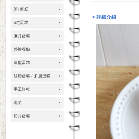
8吋蛋糕
>
詳細介紹
6吋蛋糕
彌月蛋糕
外燴餐點
造型蛋糕
結婚蛋糕 / 多層蛋糕
手工餅乾
泡芙
切片蛋糕