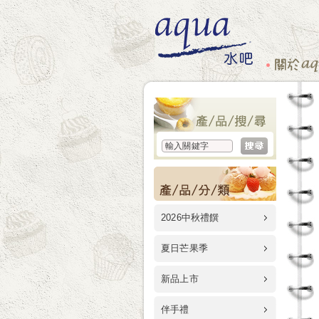
2026中秋禮饌
夏日芒果季
新品上市
伴手禮