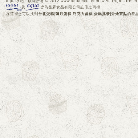
aqua水吧 版權所有 © 2012 www.aquacake.com.tw All Rights Reser
及
皆為岳霖食品有限公司註冊之商標
在這裡您可以找到
台北蛋糕
|
彌月蛋糕
|
巧克力蛋糕
|
蛋糕批發
|
外燴茶點
的產