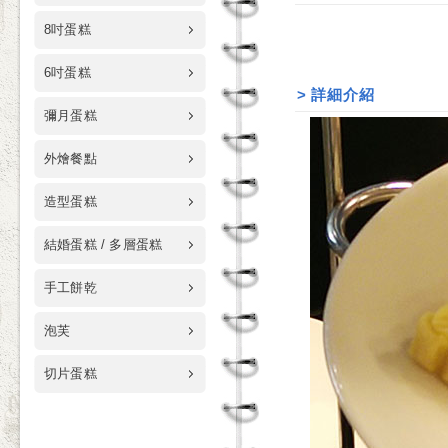
8吋蛋糕
6吋蛋糕
>
詳細介紹
彌月蛋糕
外燴餐點
造型蛋糕
結婚蛋糕 / 多層蛋糕
手工餅乾
泡芙
切片蛋糕