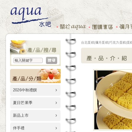
台北蛋糕|彌月蛋糕|巧克力蛋糕|蛋糕
2026中秋禮饌
夏日芒果季
新品上市
伴手禮