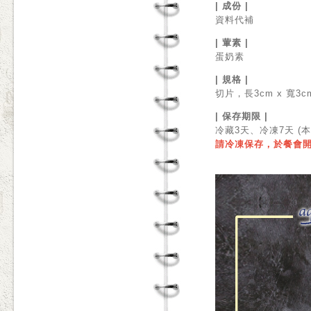
| 成份 |
資料代補
| 葷素 |
蛋奶素
| 規格 |
切片，長3cm x 寬3cm
| 保存期限 |
冷藏3天、冷凍7天 
請冷凍保存，於餐會