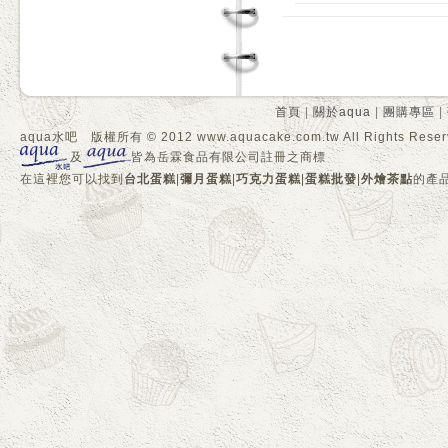
首頁
|
關於aqua
|
團購專區
|
aqua水吧 版權所有 © 2012 www.aquacake.com.tw All Rights Reser
及
皆為岳霖食品有限公司註冊之商標
在這裡您可以找到
台北蛋糕
|
彌月蛋糕
|
巧克力蛋糕
|
蛋糕批發
|
外燴茶點
的產