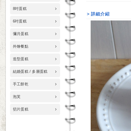
8吋蛋糕
>
詳細介紹
6吋蛋糕
彌月蛋糕
外燴餐點
造型蛋糕
結婚蛋糕 / 多層蛋糕
手工餅乾
泡芙
切片蛋糕