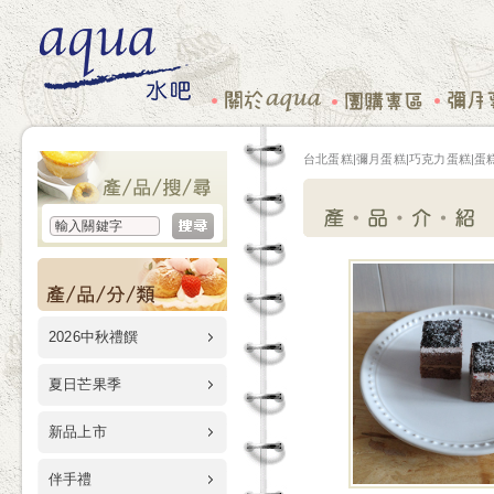
台北蛋糕|彌月蛋糕|巧克力蛋糕|蛋糕
2026中秋禮饌
夏日芒果季
新品上市
伴手禮