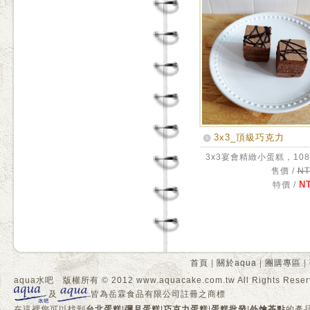
3x3_頂級巧克力
3x3宴會精緻小蛋糕，108
售價 /
NT
NT
特價 /
首頁
|
關於aqua
|
團購專區
|
aqua水吧 版權所有 © 2012 www.aquacake.com.tw All Rights Reser
及
皆為岳霖食品有限公司註冊之商標
在這裡您可以找到
台北蛋糕
|
彌月蛋糕
|
巧克力蛋糕
|
蛋糕批發
|
外燴茶點
的產