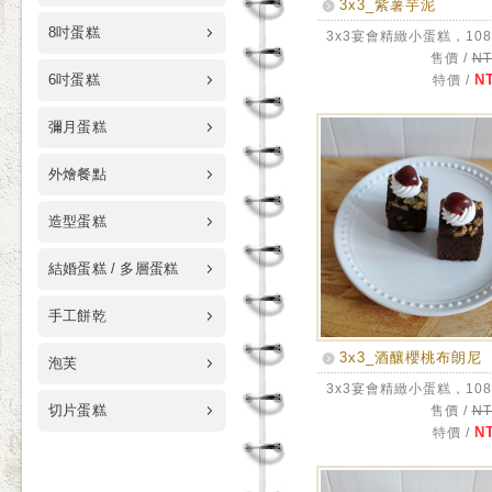
3x3_紫薯芋泥
8吋蛋糕
3x3宴會精緻小蛋糕，108
售價 /
NT
6吋蛋糕
NT
特價 /
彌月蛋糕
外燴餐點
造型蛋糕
結婚蛋糕 / 多層蛋糕
手工餅乾
3x3_酒釀櫻桃布朗尼
泡芙
3x3宴會精緻小蛋糕，108
切片蛋糕
售價 /
NT
NT
特價 /