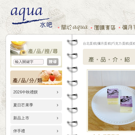
台北蛋糕|彌月蛋糕|巧克力蛋糕|蛋糕
2026中秋禮饌
夏日芒果季
新品上市
伴手禮