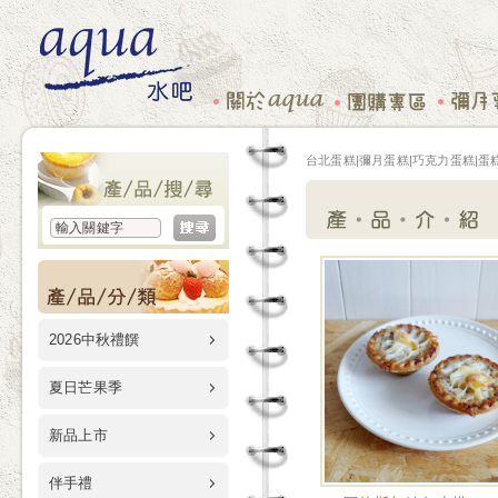
台北蛋糕|彌月蛋糕|巧克力蛋糕|蛋糕
2026中秋禮饌
夏日芒果季
新品上市
伴手禮