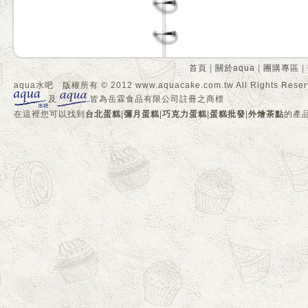
首頁
|
關於aqua
|
團購專區
|
aqua水吧 版權所有 © 2012 www.aquacake.com.tw All Rights Reser
及
皆為岳霖食品有限公司註冊之商標
在這裡您可以找到
台北蛋糕
|
彌月蛋糕
|
巧克力蛋糕
|
蛋糕批發
|
外燴茶點
的產