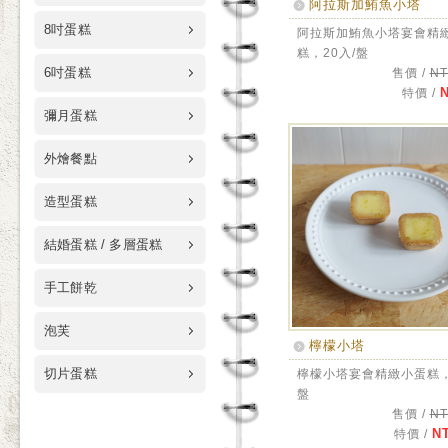
阿拉斯加鮪魚小塔
8吋蛋糕
阿拉斯加鮪魚小塔宴會精
糕，20入/盤
6吋蛋糕
售價 /
NT
N
特價 /
彌月蛋糕
外燴餐點
造型蛋糕
結婚蛋糕 / 多層蛋糕
手工餅乾
泡芙
檸檬小塔
切片蛋糕
檸檬小塔宴會精緻小蛋糕，
盤
售價 /
NT
NT
特價 /