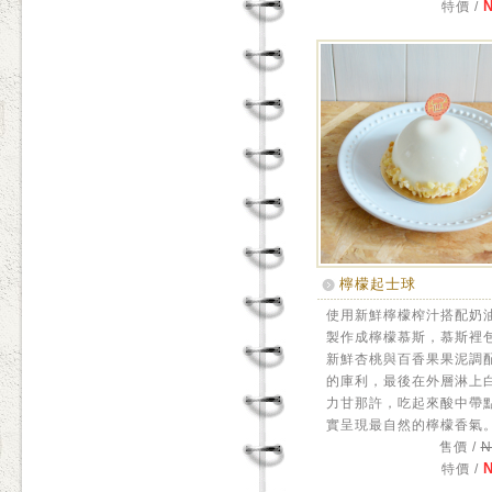
N
特價 /
檸檬起士球
使用新鮮檸檬榨汁搭配奶
製作成檸檬慕斯，慕斯裡
新鮮杏桃與百香果果泥調
的庫利，最後在外層淋上
力甘那許，吃起來酸中帶
實呈現最自然的檸檬香氣
售價 /
N
N
特價 /