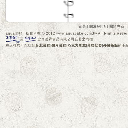
首頁
|
關於aqua
|
團購專區
|
aqua水吧 版權所有 © 2012 www.aquacake.com.tw All Rights Reser
及
皆為岳霖食品有限公司註冊之商標
在這裡您可以找到
台北蛋糕
|
彌月蛋糕
|
巧克力蛋糕
|
蛋糕批發
|
外燴茶點
的產