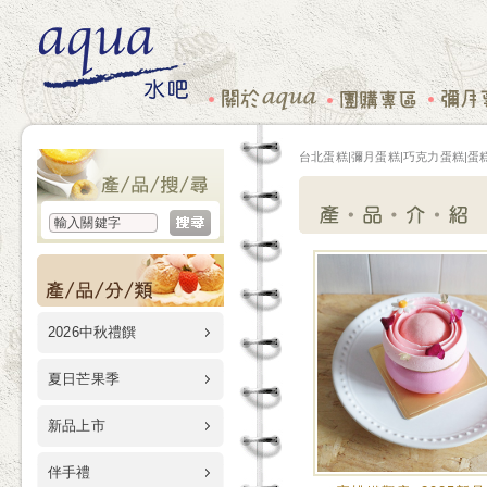
台北蛋糕|彌月蛋糕|巧克力蛋糕|蛋糕
2026中秋禮饌
夏日芒果季
新品上市
伴手禮