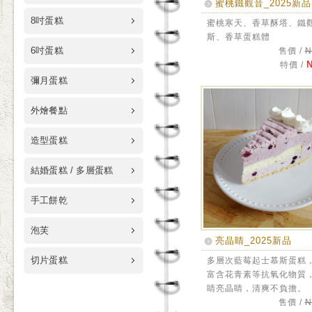
蜜桃鐵觀音_2025新品
8吋蛋糕
蜜桃寒天、香草酥塔、鐵
斯、香草蛋糕體
6吋蛋糕
售價 /
N
N
特價 /
彌月蛋糕
外燴餐點
造型蛋糕
結婚蛋糕 / 多層蛋糕
手工餅乾
泡芙
亮晶睛_2025新品
切片蛋糕
多層次藍莓起士慕斯蛋糕
富含花青素等抗氧化物質
睛亮晶睛，清爽不負擔。
售價 /
N