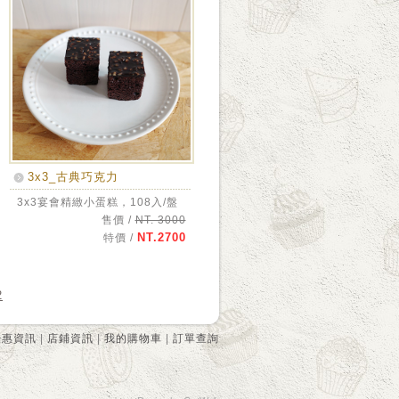
3x3_古典巧克力
3x3宴會精緻小蛋糕，108入/盤
售價 /
NT. 3000
NT.2700
特價 /
2
優惠資訊
|
店鋪資訊
|
我的購物車
|
訂單查詢