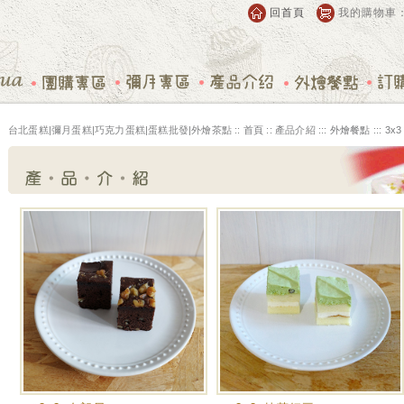
回首頁
我的購物車
台北蛋糕|彌月蛋糕|巧克力蛋糕|蛋糕批發|外燴茶點 ::
首頁
:: 產品介紹 :::
外燴餐點
:::
3x