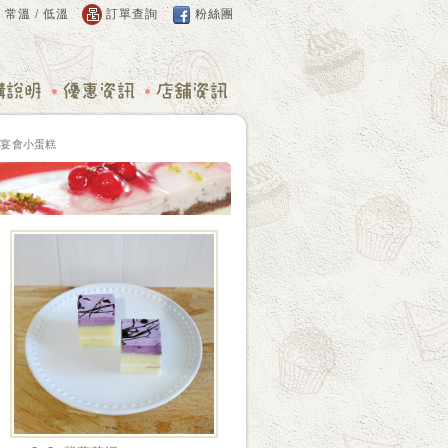
：
常溫
/
低溫
訂單查詢
粉絲團
3 宴會小蛋糕