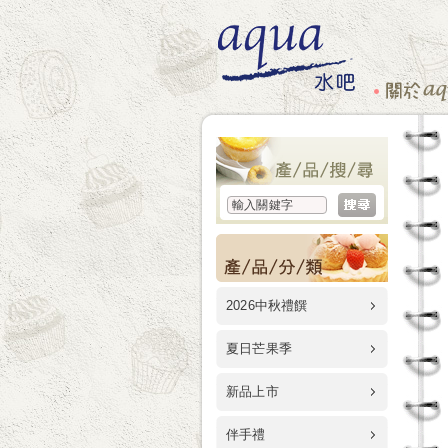
2026中秋禮饌
夏日芒果季
新品上市
伴手禮