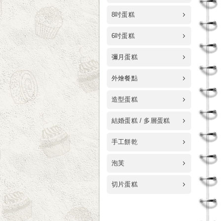
8吋蛋糕
6吋蛋糕
彌月蛋糕
外燴餐點
造型蛋糕
結婚蛋糕 / 多層蛋糕
手工餅乾
泡芙
切片蛋糕