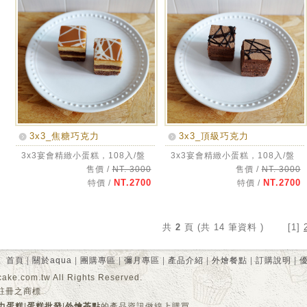
3x3_焦糖巧克力
3x3_頂級巧克力
3x3宴會精緻小蛋糕，108入/盤
3x3宴會精緻小蛋糕，108入/盤
售價 /
NT. 3000
售價 /
NT. 3000
NT.2700
NT.2700
特價 /
特價 /
共
2
頁 (共 14 筆資料 ) [1]
首頁
|
關於aqua
|
團購專區
|
彌月專區
|
產品介紹
|
外燴餐點
|
訂購說明
|
.com.tw All Rights Reserved.
註冊之商標
力蛋糕
|
蛋糕批發
|
外燴茶點
的產品資訊做線上購買