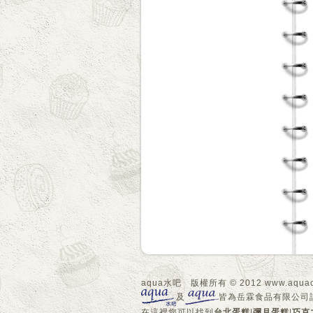
aqua水吧 版權所有 © 2012 www.aquacake
及
皆為岳霖食品有限公司
在這裡您可以找到
台北蛋糕
|
彌月蛋糕
|
巧克