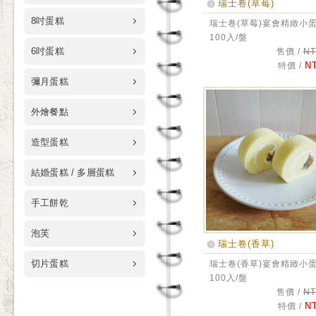
瑞士卷(草莓)
8吋蛋糕
瑞士卷(草莓)宴會精緻小
100入/盤
6吋蛋糕
售價 /
NT
NT
特價 /
彌月蛋糕
外燴餐點
造型蛋糕
結婚蛋糕 / 多層蛋糕
手工餅乾
泡芙
瑞士卷(香草)
切片蛋糕
瑞士卷(香草)宴會精緻小
100入/盤
售價 /
NT
NT
特價 /