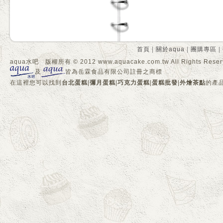
首頁
|
關於aqua
|
團購專區
|
aqua水吧 版權所有 © 2012 www.aquacake.com.tw All Rights Reser
及
皆為岳霖食品有限公司註冊之商標
在這裡您可以找到
台北蛋糕
|
彌月蛋糕
|
巧克力蛋糕
|
蛋糕批發
|
外燴茶點
的產