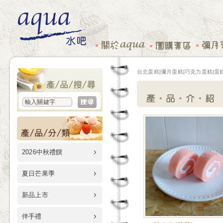
台北蛋糕|彌月蛋糕|巧克力蛋糕|蛋糕
2026中秋禮饌
夏日芒果季
新品上市
伴手禮