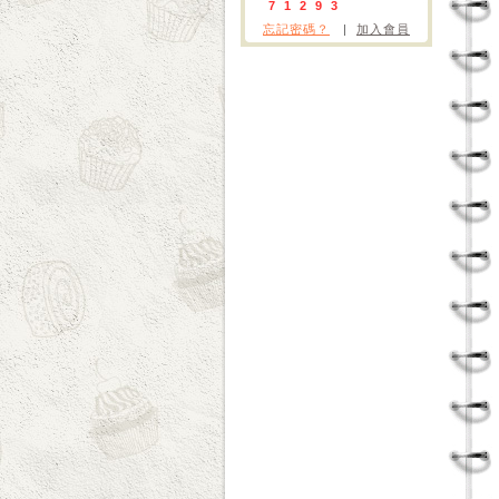
7
1
2
9
3
忘記密碼？
|
加入會員