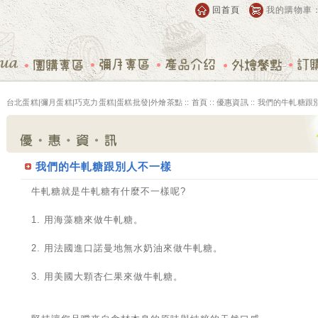
回首頁
我的購物車
台北蛋糕|彌月蛋糕|巧克力蛋糕|蛋糕批發|外燴茶點 ::
首頁
::
優惠資訊
:: 我們的牛軋糖跟
我們的牛軋糖跟別人不一樣
牛軋糖就是牛軋糖有什麼不一樣呢?
1. 用海藻糖來做牛軋糖。
2. 用法國進口諾曼地無水奶油來做牛軋糖。
3. 用美國大顆杏仁果來做牛軋糖。