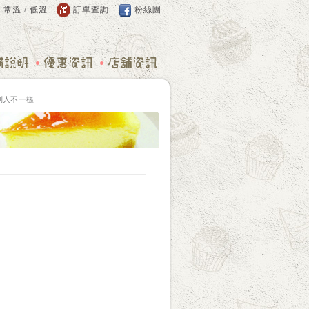
：
常溫
/
低溫
訂單查詢
粉絲團
別人不一樣