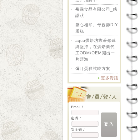
‧
岳霖食品有限公司_感
謝狀
‧
馨心相印。母親節DIY
蛋糕
‧
aqua烘焙坊靠著傾聽
與堅持，在烘焙業代
工ODM/OEM闖出一
片藍海
‧
彌月蛋糕試吃方案
更多資訊
Email /
密碼 /
安全碼 /